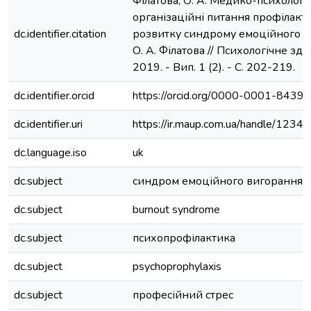
Філатова, О. А. Медико-психологіч
організаційні питання профілакт
dc.identifier.citation
розвитку синдрому емоційного в
О. А. Філатова // Психологічне здор
2019. - Вип. 1 (2). - С. 202-219.
dc.identifier.orcid
https://orcid.org/0000-0001-8439
dc.identifier.uri
https://ir.maup.com.ua/handle/123
dc.language.iso
uk
dc.subject
синдром емоційного вигорання
dc.subject
burnout syndrome
dc.subject
психопрофілактика
dc.subject
psychoprophylaxis
dc.subject
професійний стрес