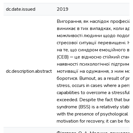
dc.date.issued
2019
Вигорання, як наслідок професійн
виникає в тих випадках, коли ада
можливості людини щодо подола
стресової ситуації перевищені. 
на те, що синдром емоційного в
(СЕВ) ‒ це відносно стійкий стан,
наявності психологічної підтримк
dc.description.abstract
мотивації на одужання, з ним мо
боротися. Burnout, as a result of pro
stress, occurs in cases where a pers
capabilities to overcome a stressful s
exceeded. Despite the fact that burn
syndrome (BSS) is a relatively stable
with the presence of psychological s
motivation for recovery, it can be foug