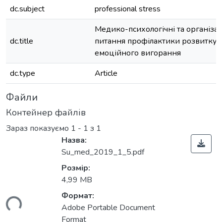
dc.subject
professional stress
Медико-психологічні та організац
dc.title
питання профілактики розвитку 
емоційного вигорання
dc.type
Article
Файли
Контейнер файлів
Зараз показуємо
1 - 1 з 1
Назва:
Su_med_2019_1_5.pdf
Розмір:
4,99 MB
Формат:
ься...
Adobe Portable Document
Format