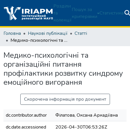
Розділи
Пошук за
та
Статистика
критеріями
колекції
Головна
Наукові публікації
Статті
Медико-психологічні та організаційні питання профілактики розвитку синдрому емоційного вигорання
Медико-психологічні та
організаційні питання
профілактики розвитку синдрому
емоційного вигорання
Скорочена інформація про документ
dc.contributor.author
Філатова, Оксана Аркадіївна
dc.date.accessioned
2026-04-30T06:53:26Z