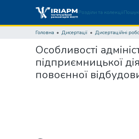
Розділи та колекції
Пошук
Головна
Дисертації
Особливості адміні
підприємницької дія
повоєнної відбудов