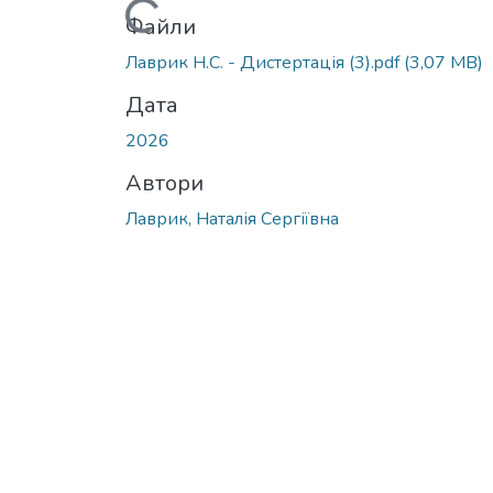
Вантажиться...
Файли
Лаврик Н.С. - Дистертація (3).pdf
(3,07 MB)
Дата
2026
Автори
Лаврик, Наталія Сергіївна