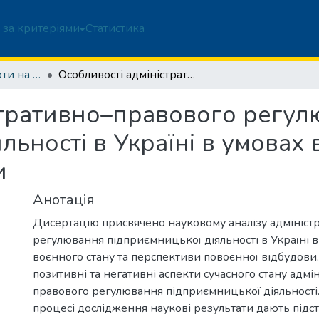
 за критеріями
Статистика
Дисертаційні роботи на здобуття ступеня доктора філософії
Особливості адміністративно–правового регулювання підприємницької діяльності в Україні в умовах воєнного часу та повоєнної відбудови
стративно–правового регу
льності в Україні в умовах 
и
Анотація
Дисертацію присвячено науковому аналізу адмініст
регулювання підприємницької діяльності в Україні в
воєнного стану та перспективи повоєнної відбудови
позитивні та негативні аспекти сучасного стану адмі
правового регулювання підприємницької діяльності
процесі дослідження наукові результати дають підст