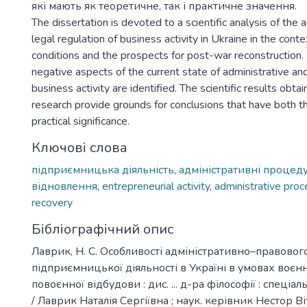
які мають як теоретичне, так і практичне значення.
The dissertation is devoted to a scientific analysis of the 
legal regulation of business activity in Ukraine in the conte
conditions and the prospects for post-war reconstruction.
negative aspects of the current state of administrative and
business activity are identified. The scientific results obta
research provide grounds for conclusions that have both t
practical significance.
Ключові слова
підприємницька діяльність
,
адміністративні процед
відновлення
,
entrepreneurial activity
,
administrative pro
recovery
Бібліографічний опис
Лаврик, Н. С. Особливості адміністративно–правово
підприємницької діяльності в Україні в умовах воєнн
повоєнної відбудови : дис. ... д-ра філософії : спеціа
/ Лаврик Наталія Сергіївна ; наук. керівник Нестор В