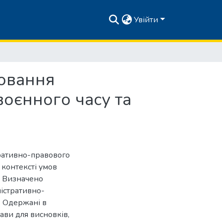
Увійти
лювання
воєнного часу та
ративно-правового
 контексті умов
. Визначено
ністративно-
. Одержані в
ави для висновків,