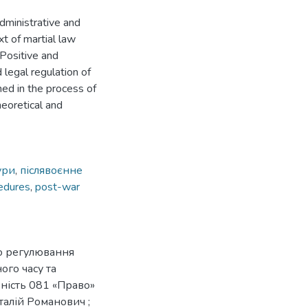
administrative and
xt of martial law
 Positive and
 legal regulation of
ined in the process of
heoretical and
ури
,
післявоєнне
cedures
,
post-war
го регулювання
ого часу та
льність 081 «Право»
італій Романович ;