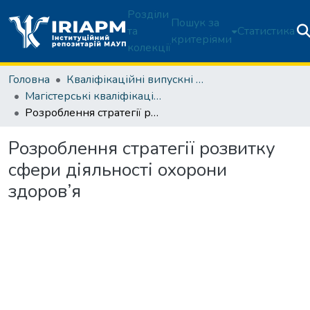
Розділи
Пошук за
та
Статистика
критеріями
колекції
Головна
Кваліфікаційні випускні роботи здобувачів вищої освіти
Магістерські кваліфікаційні роботи
Розроблення стратегії розвитку сфери діяльності охорони здоров’я
Розроблення стратегії розвитку
сфери діяльності охорони
здоров’я