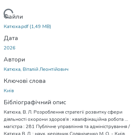
Вантажиться...
Файли
Катюха.pdf
(1,49 MB)
Дата
2026
Автори
Катюха, Віталій Леонтійович
Ключові слова
Київ
Бібліографічний опис
Катюха, В. Л. Розроблення стратегії розвитку сфери
діяльності охорони здоров’я : кваліфікаційна робота …
магістра : 281 Публічне управління та адміністрування /
Катюха В. Л. ; наук. керівник Соляніченко М. О. - Київ,