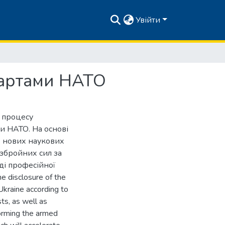
Увійти
дартами НАТО
у процесу
и НАТО. На основі
х нових наукових
збройних сил за
ді професійної
the disclosure of the
Ukraine according to
ts, as well as
eforming the armed