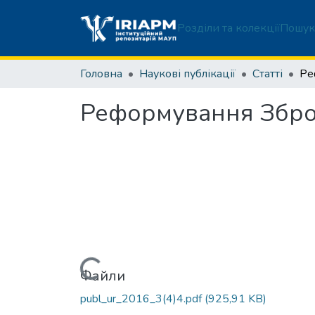
Розділи та колекції
Пошук
Головна
Наукові публікації
Статті
Реформування Збро
Вантажиться...
Файли
publ_ur_2016_3(4)4.pdf
(925,91 KB)