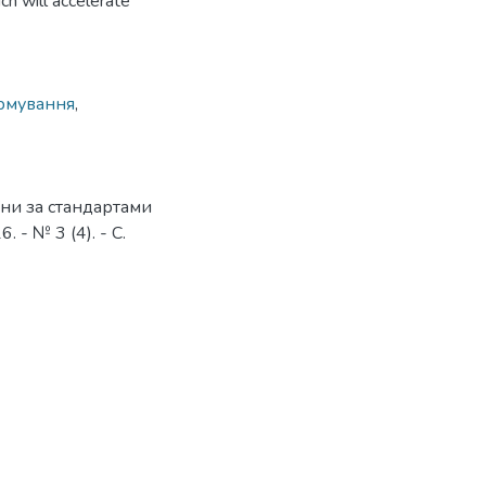
h will accelerate
рмування
,
ни за стандартами
 - № 3 (4). - С.