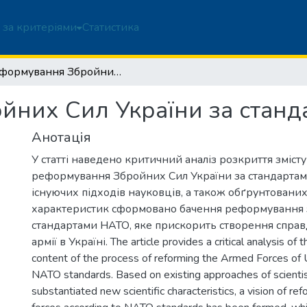
 за критеріями
Статистика
Реформування Збройних Сил України за стандартами НАТО
йних Сил України за стан
Анотація
У статті наведено критичний аналіз розкриття зміст
реформування Збройних Сил України за стандартам
існуючих підходів науковців, а також обґрунтовани
характеристик сформовано бачення реформування 
стандартами НАТО, яке прискорить створення справ
армії в Україні. The article provides a critical analysis of 
content of the process of reforming the Armed Forces of 
NATO standards. Based on existing approaches of scientis
substantiated new scientific characteristics, a vision of r