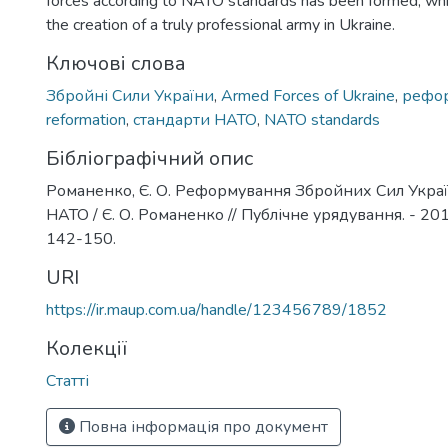
forces according to NATO standards has been formed, whic
the creation of a truly professional army in Ukraine.
Ключові слова
Збройні Сили України
,
Armed Forces of Ukraine
,
рефо
reformation
,
стандарти НАТО
,
NATO standards
Бібліографічний опис
Романенко, Є. О. Реформування Збройних Сил Украї
НАТО / Є. О. Романенко // Публічне урядування. - 2016.
142-150.
URI
https://ir.maup.com.ua/handle/123456789/1852
Колекції
Статті
Повна інформація про документ