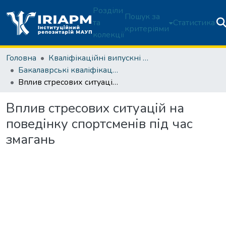
Розділи
Пошук за
та
Статистика
критеріями
колекції
Головна
Кваліфікаційні випускні роботи здобувачів вищої освіти
Бакалаврські кваліфікаційні роботи
Вплив стресових ситуацій на поведінку спортсменів під час змагань
Вплив стресових ситуацій на
поведінку спортсменів під час
змагань