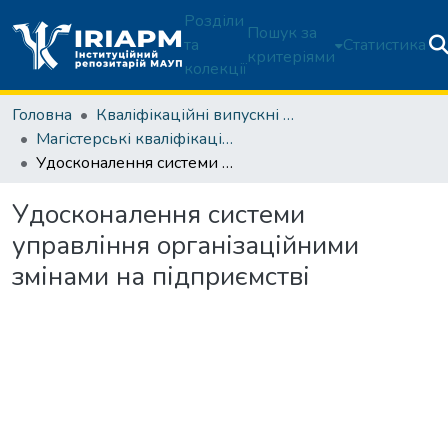
Розділи
Пошук за
та
Статистика
критеріями
колекції
Головна
Кваліфікаційні випускні роботи здобувачів вищої освіти
Магістерські кваліфікаційні роботи
Удосконалення системи управління організаційними змінами на підприємстві
Удосконалення системи
управління організаційними
змінами на підприємстві