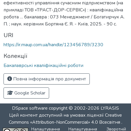
ефективності управління сучасним підприємством (на
прикладі ТОВ «ТРАСТ-ДОР-СЕРВІС») : кваліфікаційна
робота … бакалавра : 073 Менеджмент / Богатирчук А.
П. ; наук. керівник Бортяна Є. Я. - Київ, 2025. - 90 с.
URI
https://ir.maup.com.ua/handle/123456789/3230
Колекції
Бакалаврські кваліфікаційні роботи
Повна інформація про документ
Google Scholar
DSpace software
copyright © 2002-2026
LYRASIS
Цей контент доступний на умовах ліцензії
Creative
Commons «Attribution-NonCommercial» 4.0 Всесвітня
.
Налаштування
Налаштування
Зворотній