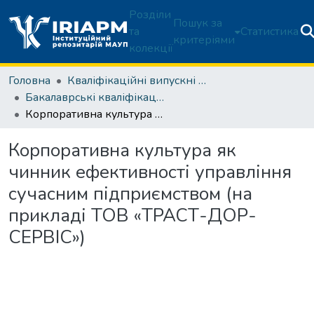
Розділи
Пошук за
та
Статистика
критеріями
колекції
Головна
Кваліфікаційні випускні роботи здобувачів вищої освіти
Бакалаврські кваліфікаційні роботи
Корпоративна культура як чинник ефективності управління сучасним підприємством (на прикладі ТОВ «ТРАСТ-ДОР-СЕРВІС»)
Корпоративна культура як
чинник ефективності управління
сучасним підприємством (на
прикладі ТОВ «ТРАСТ-ДОР-
СЕРВІС»)