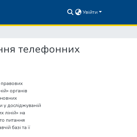
Увійти
ання телефонних
о-правових
ій» органів
сновних
и у досліджуваній
х ліній» на
ито питання
ій базі та її