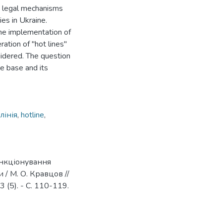
nd legal mechanisms
ies in Ukraine.
the implementation of
ration of "hot lines"
idered. The question
ve base and its
лінія
,
hotline
,
ункціонування
 / М. О. Кравцов //
(5). - С. 110-119.