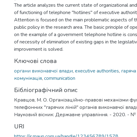
The article analyzes the current state of organizational a
of functioning of telephone "hotlines" of executive authorit
Attention is focused on the main problematic aspects of 
public policy in the research area. The basic principle of ope
on the example of a government telephone hotline is cons
of necessity of elimination of existing gaps in the legislati
improvement is solved.
Ключові слова
органи виконавчої влади
,
executive authorities
,
гаряча 
комунікація
,
communication
Бібліографічний опис
Кравцов, М. О. Організаційно-правові механізми ф
телефонних "гарячих ліній" органів виконавчої влади
Науковий вісник: Державне управління. - 2020. - № 3 
URI
https://ir.maup.com.ua/handle/123456789/1578