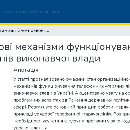
 за критеріями
Статистика
Організаційно-правові механізми функціонування телефонних "гарячих ліній" органів виконавчої влади
ові механізми функціонув
анів виконавчої влади
Анотація
У статті проаналізовано сучасний стан організаційн
механізмів функціонування телефонних «гарячих лін
виконавчої влади в Україні. Акцентовано увагу на о
проблемних аспектах здійснення державної політик
сфері. Розглянуто основний принцип роботи «гарячи
прикладі урядової телефонної «гарячої лінії». Розкр
необхідності усунення існуючих прогалин у законодавч
удосконалення.