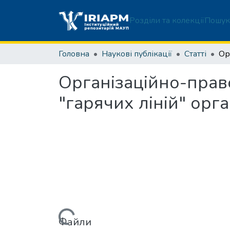
Розділи та колекції
Пошук
Головна
Наукові публікації
Статті
Організаційно-прав
"гарячих ліній" орг
Вантажиться...
Файли