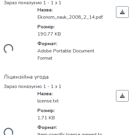
Зараз показуємо
1 - 1 з 1
Назва:
Ekonom_nauk_2008_2_14.pdf
Розмір:
190,77 KB
Формат:
ться...
Adobe Portable Document
Format
Ліцензійна угода
Зараз показуємо
1 - 1 з 1
Назва:
license.txt
Розмір:
1,71 KB
Формат:
Item-specific license agreed to