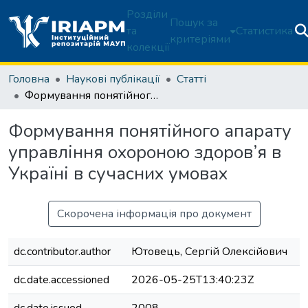
Розділи
Пошук за
та
Статистика
критеріями
колекції
Головна
Наукові публікації
Статті
Формування понятійного апарату управління охороною здоров’я в Україні в сучасних умовах
Формування понятійного апарату
управління охороною здоров’я в
Україні в сучасних умовах
Скорочена інформація про документ
dc.contributor.author
Ютовець, Сергій Олексійович
dc.date.accessioned
2026-05-25T13:40:23Z