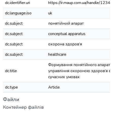
dc.identifier.uri
https://ir.maup.com.ua/handle/123
dc.language.iso
uk
dc.subject
понятійний апарат
dc.subject
conceptual apparatus
dc.subject
охорона здоров’я
dc.subject
healthcare
Формування понятійного апарату
dc.title
управління охороною здоров’я в У
сучасних умовах
dc.type
Article
Файли
Контейнер файлів