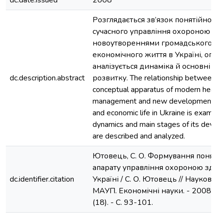
dc.date.issued
2008
Розглядається зв’язок понятійног
сучасного управління охороною з
новоутвореннями громадського 
економічного життя в Україні, опи
аналізується динаміка й основні 
dc.description.abstract
розвитку. The relationship between
conceptual apparatus of modern heal
management and new developments i
and economic life in Ukraine is exami
dynamics and main stages of its de
are described and analyzed.
Ютовець, С. О. Формування понят
апарату управління охороною здо
dc.identifier.citation
Україні / С. О. Ютовець // Наукові
МАУП. Економічні науки. - 2008. -
(18). - С. 93-101.