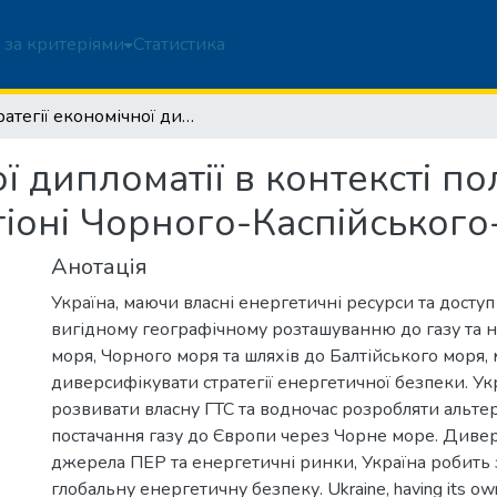
 за критеріями
Статистика
Стратегії економічної дипломатії в контексті політики енергетичної диверсифікації в регіоні Чорного-Каспійського-Балтійського морів
ої дипломатії в контексті п
гіоні Чорного-Каспійського
Анотація
Україна, маючи власні енергетичні ресурси та досту
вигідному географічному розташуванню до газу та 
моря, Чорного моря та шляхів до Балтійського моря,
диверсифікувати стратегії енергетичної безпеки. У
розвивати власну ГТС та водночас розробляти альт
постачання газу до Європи через Чорне море. Диве
джерела ПЕР та енергетичні ринки, Україна робить 
глобальну енергетичну безпеку. Ukraine, having its ow