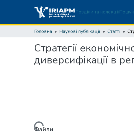
Розділи та колекції
Пошук
Головна
Наукові публікації
Статті
Стратегії економічн
диверсифікації в ре
Вантажиться...
Файли