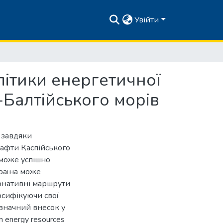
Увійти
олітики енергетичної
-Балтійського морів
п завдяки
нафти Каспійського
 може успішно
країна може
ернативні маршрути
рсифікуючи свої
значний внесок у
n energy resources