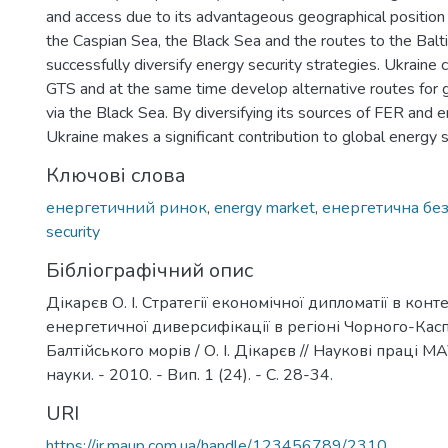
and access due to its advantageous geographical position 
the Caspian Sea, the Black Sea and the routes to the Balti
successfully diversify energy security strategies. Ukraine
GTS and at the same time develop alternative routes for 
via the Black Sea. By diversifying its sources of FER and 
Ukraine makes a significant contribution to global energy s
Ключові слова
енергетичний ринок
,
energy market
,
енергетична бе
security
Бібліографічний опис
Дікарєв О. І. Стратегії економічної дипломатії в конт
енергетичної диверсифікації в регіоні Чорного-Кас
Балтійського морів / О. І. Дікарєв // Наукові праці М
науки. - 2010. - Вип. 1 (24). - С. 28-34.
URI
https://ir.maup.com.ua/handle/123456789/2310