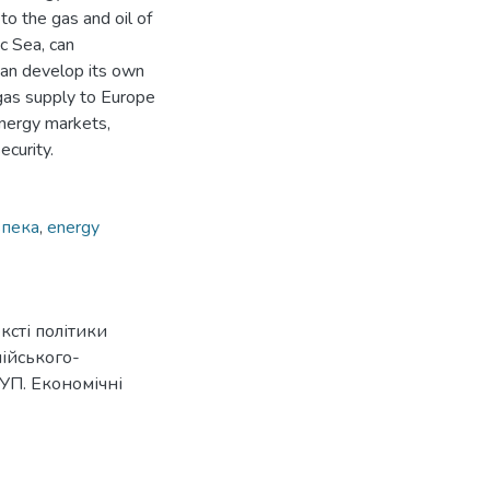
to the gas and oil of
c Sea, can
 can develop its own
gas supply to Europe
energy markets,
ecurity.
зпека
,
energy
ексті політики
пійського-
АУП. Економічні