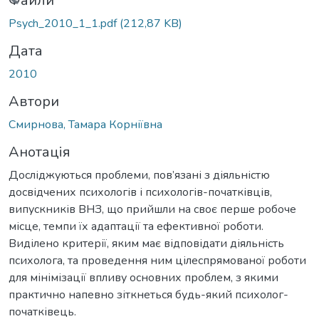
Вантажиться...
Файли
Psych_2010_1_1.pdf
(212,87 KB)
Дата
2010
Автори
Смирнова, Тамара Корніївна
Анотація
Досліджуються проблеми, пов’язані з діяльністю
досвідчених психологів і психологів-початківців,
випускників ВНЗ, що прийшли на своє перше робоче
місце, темпи їх адаптації та ефективної роботи.
Виділено критерії, яким має відповідати діяльність
психолога, та проведення ним цілеспрямованої роботи
для мінімізації впливу основних проблем, з якими
практично напевно зіткнеться будь-який психолог-
початківець.