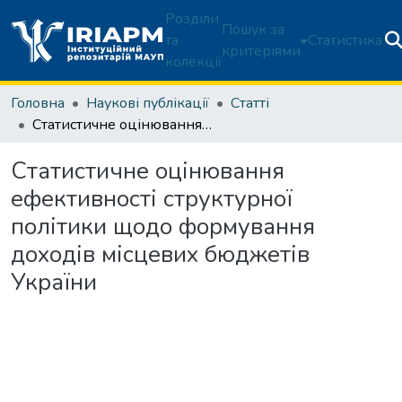
Розділи
Пошук за
та
Статистика
критеріями
колекції
Головна
Наукові публікації
Статті
Статистичне оцінювання ефективності структурної політики щодо формування доходів місцевих бюджетів України
Статистичне оцінювання
ефективності структурної
політики щодо формування
доходів місцевих бюджетів
України