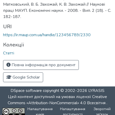
Матковський, В. Б. Захожай, К. В. Захожай // Наукові
праці МАУП. Економічні науки. - 2008. - Вип. 2 (18). - С.
182-187.
URI
https://ir.maup.com.ua/handle/123456789/2330
Колекції
Статті
Повна інформація про документ
Google Scholar
DSpace software
copyright © 2002-2026
LYRASIS
Цей контент доступний на умовах ліцензії
Creative
Commons «Attribution-NonCommercial» 4.0 Всесвітня
.
Налаштування
Налаштування
Зворотній
куків
доступності
зв'язок