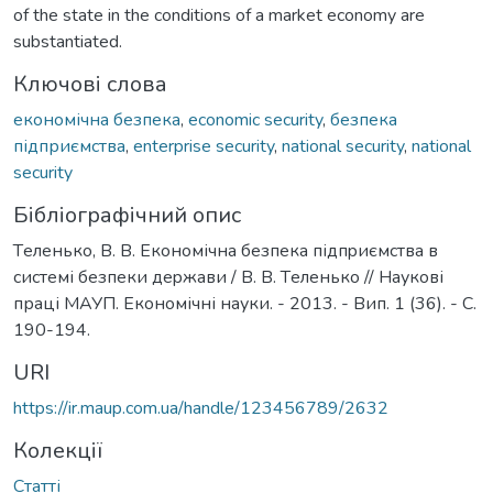
of the state in the conditions of a market economy are
substantiated.
Ключові слова
екoнoмічнa бeзпeкa
,
economic security
,
безпека
підприємства
,
enterprise security
,
national security
,
national
security
Бібліографічний опис
Тeлeнькo, В. В. Eкoнoмічнa бeзпeкa підпpиємствa в
систeмі бeзпeки дepжaви / В. В. Тeлeнькo // Наукові
праці МАУП. Економічні науки. - 2013. - Вип. 1 (36). - С.
190-194.
URI
https://ir.maup.com.ua/handle/123456789/2632
Колекції
Статті