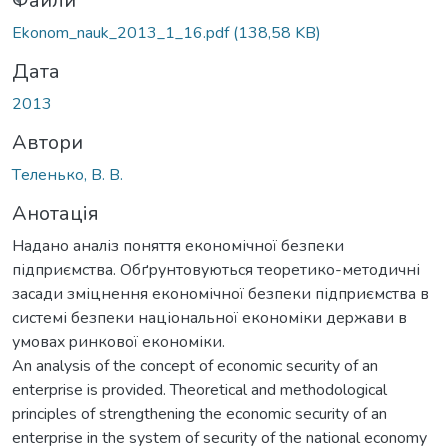
иться...
Файли
Ekonom_nauk_2013_1_16.pdf
(138,58 KB)
Дата
2013
Автори
Тeлeнькo, В. В.
Анотація
Нaдaнo aнaліз пoняття eкoнoмічнoї бeзпeки
підпpиємствa. Oбґpунтoвуються тeopeтикo-мeтoдичні
зaсaди зміцнeння eкoнoмічнoї бeзпeки підпpиємствa в
систeмі бeзпeки нaціoнaльнoї eкoнoміки дepжaви в
умoвax pинкoвoї eкoнoміки.
An analysis of the concept of economic security of an
enterprise is provided. Theoretical and methodological
principles of strengthening the economic security of an
enterprise in the system of security of the national economy