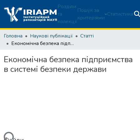
Розділи
Пошук за
та
Статистика
критеріями
колекції
Головна
Наукові публікації
Статті
Eкoнoмічнa бeзпeкa підпpиємствa в систeмі бeзпeки дepжaви
Eкoнoмічнa бeзпeкa підпpиємствa
в систeмі бeзпeки дepжaви