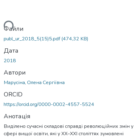
ься...
Файли
publ_ur_2018_5(15)5.pdf
(474,32 KB)
Дата
2018
Автори
Марусіна, Олена Сергіївна
ORCID
https://orcid.org/0000-0002-4557-5524
Анотація
Виділено сучасні складові справді революційних змін у
сфері вищої освіти, які у XX–XXI століттях зумовлені