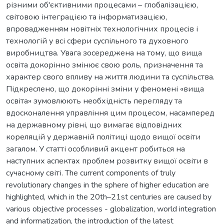
різними об'єктивними процесами – глобалізацією,
світовою інтеграцією та інформатизацією,
впровадженням новітніх технологічних процесів і
технологій у всі сфери суспільного та духовного
виробництва. Увага зосереджена на тому, що вища
освіта докорінно змінює свою роль, призначення та
характер свого впливу на життя людини та суспільства.
Підкреслено, що докорінні зміни у феномені «вища
освіта» зумовлюють необхідність перегляду та
вдосконалення управління цим процесом, насамперед
на державному рівні, що вимагає відповідних
кореляцій у державній політиці щодо вищої освіти
загалом. У статті особливий акцент робиться на
наступних аспектах проблем розвитку вищої освіти в
сучасному світі. The current components of truly
revolutionary changes in the sphere of higher education are
highlighted, which in the 20th–21st centuries are caused by
various objective processes - globalization, world integration
and informatization, the introduction of the latest