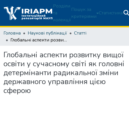
Розділи
Пошук за
та
Статистика
критеріями
колекції
Головна
Наукові публікації
Статті
Глобальні аспекти розвитку вищої освіти у сучасному світі як головні детермінанти радикальної зміни державного управління цією сферою
Глобальні аспекти розвитку вищої
освіти у сучасному світі як головні
детермінанти радикальної зміни
державного управління цією
сферою