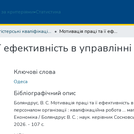
 за критеріями
Статистика
Магістерські кваліфікаційні роботи
Мотивація праці та її ефективність в управлінні персоналом організації
її ефективність в управлінн
Ключові слова
Одеса
Бібліографічний опис
Боляндрус, В. С. Мотивація праці та її ефективність в
персоналом організації : кваліфікаційна робота … маг
Економіка / Боляндрус В. С. ; наук. керівник Сосновсь
2026. - 107 с.