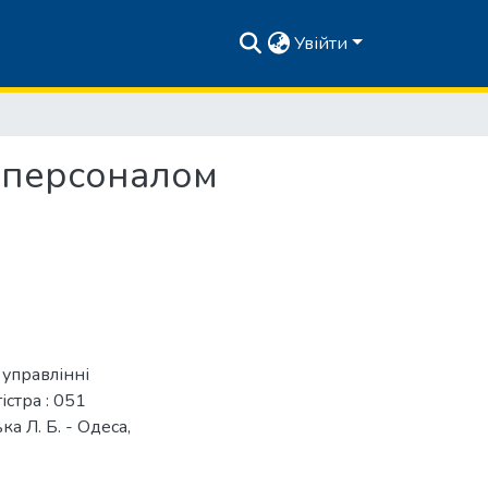
Увійти
і персоналом
 управлінні
істра : 051
ка Л. Б. - Одеса,