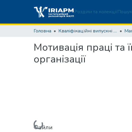
Розділи та колекції
Пошук
Головна
Кваліфікаційні випускні роботи здобувачів вищої освіти
Мотивація праці та 
організації
Вантажиться...
Файли