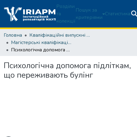
Розділи
Пошук за
та
Статистика
критеріями
колекції
Головна
Кваліфікаційні випускні роботи здобувачів вищої освіти
Магістерські кваліфікаційні роботи
Психологічна допомога підліткам, що переживають булінг
Психологічна допомога підліткам,
що переживають булінг