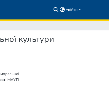
Увійти
ьної культури
т моральної
праці МАУП.