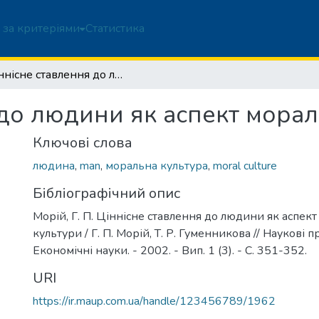
 за критеріями
Статистика
Ціннісне ставлення до людини як аспект моральної культури
 до людини як аспект морал
Ключові слова
людина
,
man
,
моральна культура
,
moral culture
Бібліографічний опис
Морій, Г. П. Ціннісне ставлення до людини як аспек
культури / Г. П. Морій, Т. Р. Гуменникова // Наукові 
Економічні науки. - 2002. - Вип. 1 (3). - С. 351-352.
URI
https://ir.maup.com.ua/handle/123456789/1962