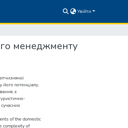
Увійти
ого менеджменту
вітчизняної
у його потенціалу,
вання, є
туристично-
 сучасних
ents of the domestic
the complexity of