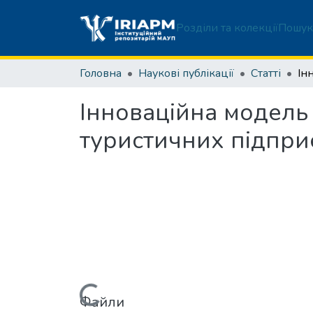
Розділи та колекції
Пошук
Головна
Наукові публікації
Статті
Інноваційна модел
туристичних підпри
Файли