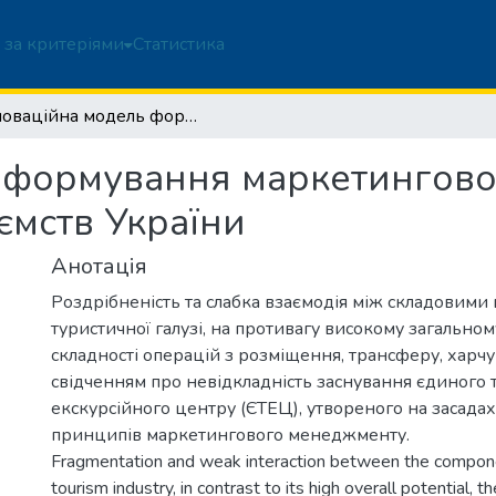
 за критеріями
Статистика
Інноваційна модель формування маркетингового менеджменту туристичних підприємств України
ь формування маркетингов
ємств України
Анотація
Роздрібненість та слабка взаємодія між складовими 
туристичної галузі, на противагу високому загальном
складності операцій з розміщення, трансферу, харчу
свідченням про невідкладність заснування єдиного 
екскурсійного центру (ЄТЕЦ), утвореного на засадах
принципів маркетингового менеджменту.
Fragmentation and weak interaction between the compon
tourism industry, in contrast to its high overall potential, 