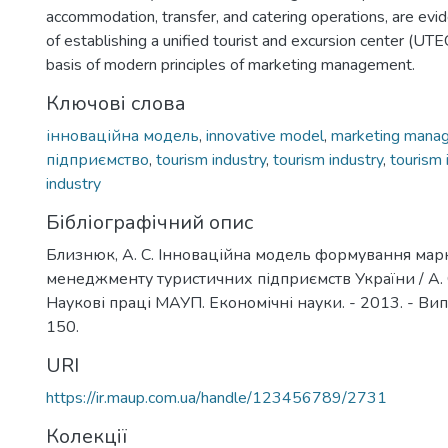
accommodation, transfer, and catering operations, are evi
of establishing a unified tourist and excursion center (UT
basis of modern principles of marketing management.
Ключові слова
інноваційна модель
,
innovative model
,
marketing mana
підприємство
,
tourism industry
,
tourism industry
,
tourism 
industry
Бібліографічний опис
Близнюк, А. С. Інноваційна модель формування мар
менеджменту туристичних підприємств України / А. 
Наукові праці МАУП. Економічні науки. - 2013. - Вип. 
150.
URI
https://ir.maup.com.ua/handle/123456789/2731
Колекції