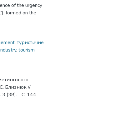
dence of the urgency
EC), formed on the
gement
,
туристичне
industry
,
tourism
кетингового
С. Близнюк //
3 (38). - С. 144-