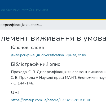
 за критеріями
Статистика
Диверсифікація як елемент виживання в умовах кризи
елемент виживання в умов
Ключові слова
диверсифікація
,
diversification
,
криза
,
crisis
Бібліографічний опис
Прохода, С. В. Диверсифікація як елемент виживанн
С. В. Прохода // Наукові праці МАУП. Економічні науки
- С. 144-146.
URI
https://ir.maup.com.ua/handle/123456789/1906