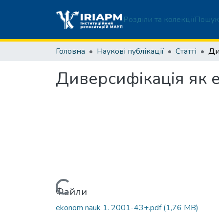
Розділи та колекції
Пошук
Головна
Наукові публікації
Статті
Диверсифікація як 
Вантажиться...
Файли
ekonom nauk 1. 2001-43+.pdf
(1,76 MB)