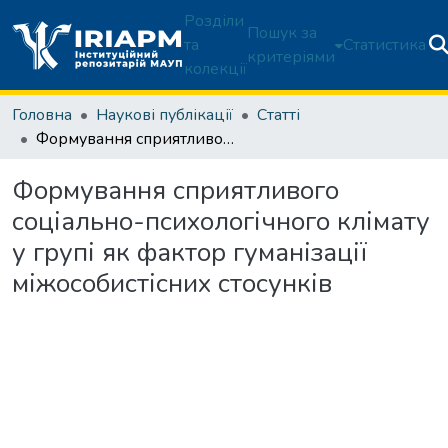
Розділи
Пошук за
та
Статистика
критеріями
колекції
Головна
Наукові публікації
Статті
Формування сприятливого соціально-психологічного клімату у групі як фактор гуманізації міжособистісних стосунків
Формування сприятливого
соціально-психологічного клімату
у групі як фактор гуманізації
міжособистісних стосунків