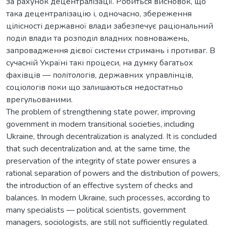
за рахунок децентралізації. Робиться висновок, що
така децентралізацію і, одночасно, збереження
цілісності державної влади забезпечує раціональний
поділ влади та розподіл владних повноважень,
запровадження дієвої системи стримань і противаг. В
сучасній Україні такі процеси, на думку багатьох
фахівців — політологів, державних управлінців,
соціологів поки що залишаються недостатньо
врегульованими.
The problem of strengthening state power, improving
government in modern transitional societies, including
Ukraine, through decentralization is analyzed. It is concluded
that such decentralization and, at the same time, the
preservation of the integrity of state power ensures a
rational separation of powers and the distribution of powers,
the introduction of an effective system of checks and
balances. In modern Ukraine, such processes, according to
many specialists — political scientists, government
managers, sociologists, are still not sufficiently regulated.