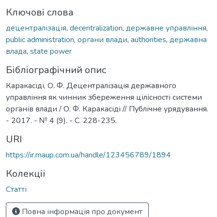
Ключові слова
децентралізація
,
decentralization
,
державне управління
,
public administration
,
органи влади
,
authorities
,
державна
влада
,
state power
Бібліографічний опис
Каракасіді, О. Ф. Децентралізація державного
управління як чинник збереження цілісності системи
органів влади / О. Ф. Каракасіді // Публічне урядування.
- 2017. - № 4 (9). - С. 228-235.
URI
https://ir.maup.com.ua/handle/123456789/1894
Колекції
Статті
Повна інформація про документ