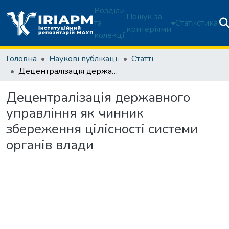
Розділи
Пошук за
та
Статистика
критеріями
колекції
Головна
Наукові публікації
Статті
Децентралізація державного управління як чинник збереження цілісності системи органів влади
Децентралізація державного
управління як чинник
збереження цілісності системи
органів влади