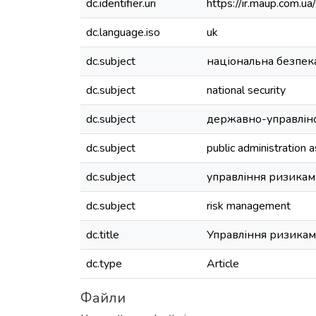
dc.identifier.uri
https://ir.maup.com.
dc.language.iso
uk
dc.subject
національна безпек
dc.subject
national security
dc.subject
державно-управлінс
dc.subject
public administration 
dc.subject
управління ризика
dc.subject
risk management
dc.title
Управління ризикам
dc.type
Article
Файли