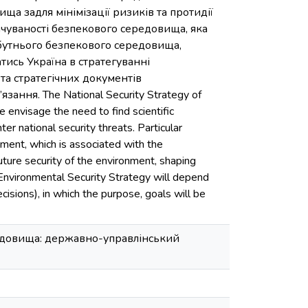
ща задля мінімізації ризиків та протидії
ачуваності безпекового середовища, яка
йбутнього безпекового середовища,
тись Україна в стратегуванні
а стратегічних документів
ання. The National Security Strategy of
envisage the need to find scientific
er national security threats. Particular
nment, which is associated with the
ture security of the environment, shaping
e Environmental Security Strategy will depend
sions), in which the purpose, goals will be
редовища: державно-управлінський