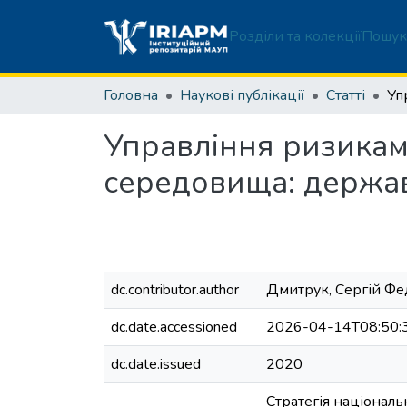
Розділи та колекції
Пошук
Головна
Наукові публікації
Статті
Управління ризикам
середовища: держав
dc.contributor.author
Дмитрук, Сергій Ф
dc.date.accessioned
2026-04-14T08:50:
dc.date.issued
2020
Стратегія національ