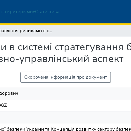
 за критеріями
Статистика
Управління ризиками в системі стратегування безпекового середовища: державно-управлінський аспект
и в системі стратегування 
но-управлінський аспект
Скорочена інформація про документ
едорович
38Z
ної безпеки України та Концепція розвитку сектору безпе