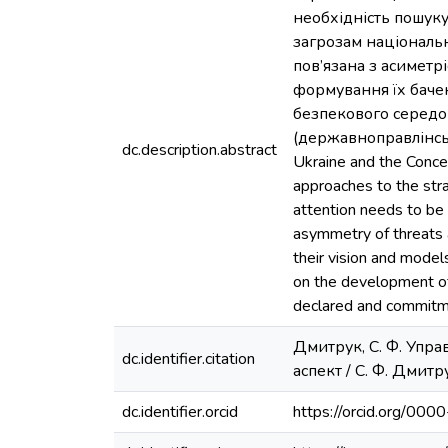
необхідність пошуку
загрозам національн
пов’язана з асиметр
формування їх бачен
безпекового середо
(державноправлінськи
dc.description.abstract
Ukraine and the Conce
approaches to the strat
attention needs to be 
asymmetry of threats 
their vision and model
on the development of 
declared and commitm
Дмитрук, С. Ф. Упр
dc.identifier.citation
аспект / С. Ф. Дмитру
dc.identifier.orcid
https://orcid.org/0