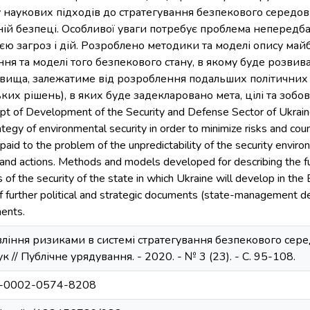
 наукових підходів до стратегування безпекового середови
ій безпеці. Особливої уваги потребує проблема непередб
ією загроз і дій. Розроблено методики та моделі опису ма
ня та моделі того безпекового стану, в якому буде розвива
вища, залежатиме від розроблення подальших політичних т
х рішень), в яких буде задекларовано мета, цілі та зобов’яз
pt of Development of the Security and Defense Sector of Ukraine 
egy of environmental security in order to minimize risks and count
paid to the problem of the unpredictability of the security enviro
and actions. Methods and models developed for describing the fu
s of the security of the state in which Ukraine will develop in th
further political and strategic documents (state-management deci
ents.
авління ризиками в системі стратегування безпекового се
к // Публічне урядування. - 2020. - № 3 (23). - С. 95-108.
000-0002-0574-8208