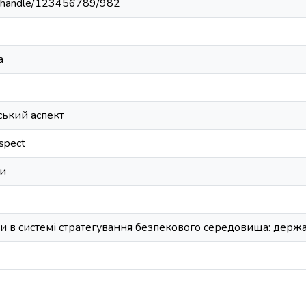
ua/handle/123456789/982
а
ький аспект
aspect
ми
и в системі стратегування безпекового середовища: держ