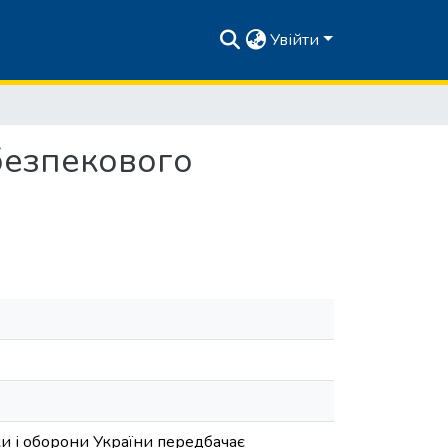
Увійти
безпекового
ки і оборони України передбачає