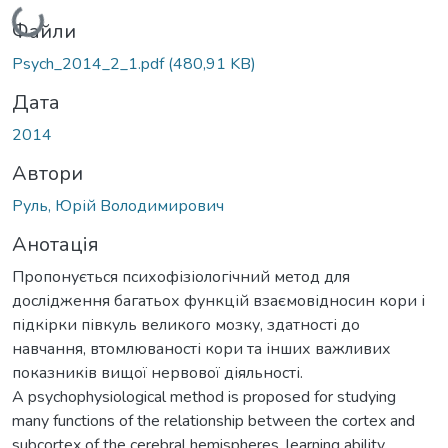
Вантажиться...
Файли
Psych_2014_2_1.pdf
(480,91 KB)
Дата
2014
Автори
Руль, Юрій Володимирович
Анотація
Пропонується психофізіологічний метод для
дослідження багатьох функцій взаємовідносин кори і
підкірки півкуль великого мозку, здатності до
навчання, втомлюваності кори та інших важливих
показників вищої нервової діяльності.
A psychophysiological method is proposed for studying
many functions of the relationship between the cortex and
subcortex of the cerebral hemispheres, learning ability,