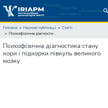
Розділи
Пошук за
та
Статистика
критеріями
колекції
Головна
Наукові публікації
Статті
Психофізична діагностика стану кори і підкорки півкуль великого мозку
Психофізична діагностика стану
кори і підкорки півкуль великого
мозку