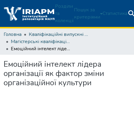
Розділи
Пошук за
та
Статистика
критеріями
колекції
Головна
Кваліфікаційні випускні роботи здобувачів вищої освіти
Магістерські кваліфікаційні роботи
Емоційний інтелект лідера організації як фактор зміни організаційної культури
Емоційний інтелект лідера
організації як фактор зміни
організаційної культури