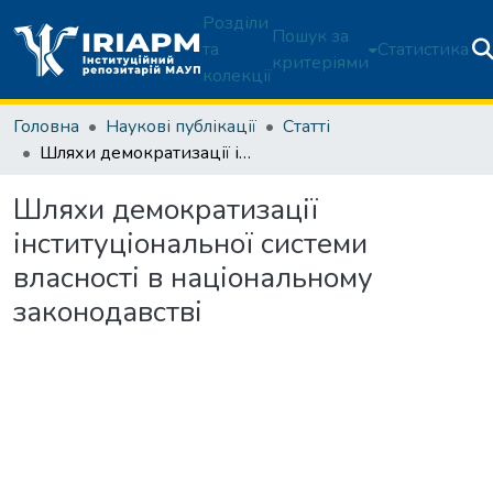
Розділи
Пошук за
та
Статистика
критеріями
колекції
Головна
Наукові публікації
Статті
Шляхи демократизації інституціональної системи власності в національному законодавстві
Шляхи демократизації
інституціональної системи
власності в національному
законодавстві