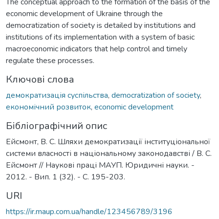
The conceptual approach to the formation of the basis of the
economic development of Ukraine through the
democratization of society is detailed by institutions and
institutions of its implementation with a system of basic
macroeconomic indicators that help control and timely
regulate these processes.
Ключові слова
демократизація суспільства
,
democratization of society
,
економічний розвиток
,
economic development
Бібліографічний опис
Ейсмонт, В. С. Шляхи демократизації інституціональної
системи власності в національному законодавстві / В. С.
Ейсмонт // Наукові праці МАУП. Юридичні науки. -
2012. - Вип. 1 (32). - С. 195-203.
URI
https://ir.maup.com.ua/handle/123456789/3196