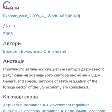
Вантажиться...
Файли
Ekonom_nauk_2009_4_18.pdf
(469,46 KB)
Дата
2009
Автори
Ейсмонт, Володимир Степанович
Анотація
Розглянуто загальні й спеціальні методи державного
регулювання зовнішнього сектора економіки США.
General and special methods of state regulation of the
foreign sector of the US economy are considered.
Ключові слова
державне регулювання
,
government regulation
,
економіка
,
economy
,
регулювання економіки
,
economic