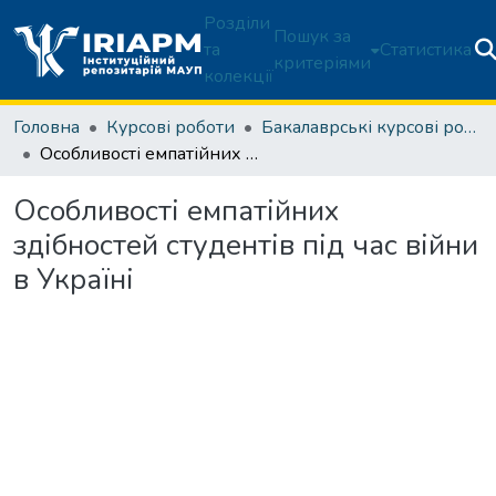
Розділи
Пошук за
та
Статистика
критеріями
колекції
Головна
Курсові роботи
Бакалаврські курсові роботи
Особливості емпатійних здібностей студентів під час війни в Україні
Особливості емпатійних
здібностей студентів під час війни
в Україні