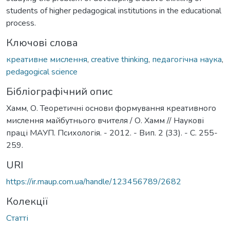
students of higher pedagogical institutions in the educational
process.
Ключові слова
креативне мислення
,
creative thinking
,
педагогічна наука
,
pedagogical science
Бібліографічний опис
Хамм, О. Теоретичні основи формування креативного
мислення майбутнього вчителя / О. Хамм // Наукові
праці МАУП. Психологія. - 2012. - Вип. 2 (33). - С. 255-
259.
URI
https://ir.maup.com.ua/handle/123456789/2682
Колекції
Статті