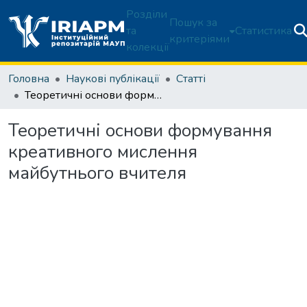
Розділи
Пошук за
та
Статистика
критеріями
колекції
Головна
Наукові публікації
Статті
Теоретичні основи формування креативного мислення майбутнього вчителя
Теоретичні основи формування
креативного мислення
майбутнього вчителя