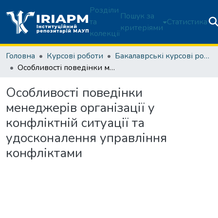
Розділи
Пошук за
та
Статистика
критеріями
колекції
Головна
Курсові роботи
Бакалаврські курсові роботи
Особливості поведінки менеджерів організації у конфліктній ситуації та удосконалення управління конфліктами
Особливості поведінки
менеджерів організації у
конфліктній ситуації та
удосконалення управління
конфліктами