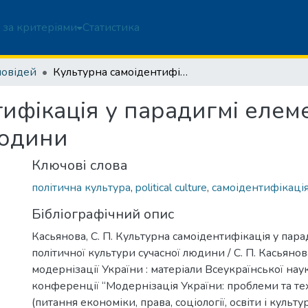
 за критеріями
Статистика
повідей
Культурна самоідентифікація у парадигмі елементів політичної культури сучасної людини
ифікація у парадигмі елеме
людини
Ключові слова
політична культура
,
political culture
,
самоідентифікаці
Бібліографічний опис
Касьянова, С. П. Культурна самоідентифікація у пара
політичної культури сучасної людини / С. П. Касьяно
модернізації України : матеріали Всеукраїнської на
конференції “Модернізація України: проблеми та тех
(питання економіки, права, соціології, освіти і культур