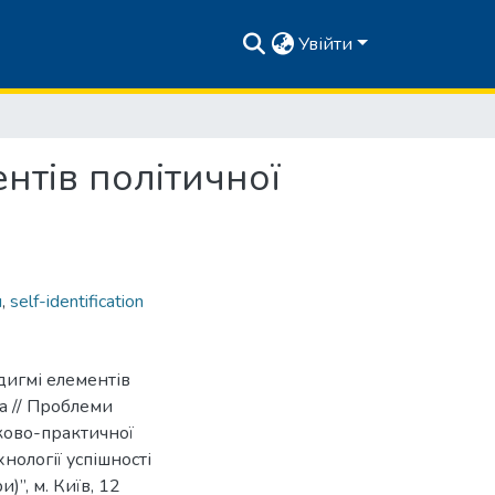
Увійти
нтів політичної
я
,
self-identification
дигмі елементів
ва // Проблеми
уково-практичної
нології успішності
и)”, м. Київ, 12