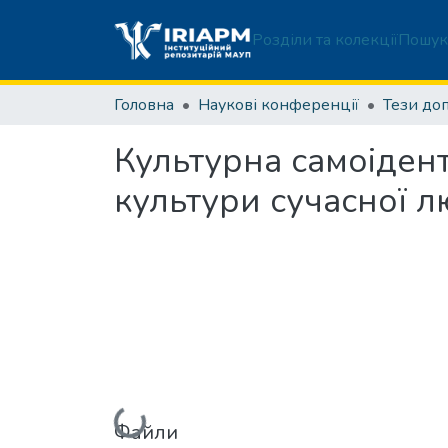
Розділи та колекції
Пошук
Головна
Наукові конференції
Тези до
Культурна самоідент
культури сучасної 
Вантажиться...
Файли