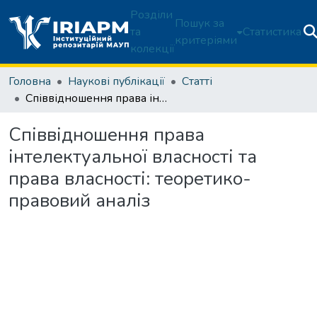
Розділи
Пошук за
та
Статистика
критеріями
колекції
Головна
Наукові публікації
Статті
Співвідношення права інтелектуальної власності та права власності: теоретико-правовий аналіз
Співвідношення права
інтелектуальної власності та
права власності: теоретико-
правовий аналіз