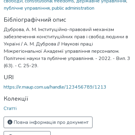
свободи
,
constitutional freedoms
,
державне управління
,
публічне управління
,
public administration
Бібліографічний опис
Дуброва, А. М. Інституційно-правовий механізм
забезпечення конституційних прав і свобод людини в
Україні / А. М. Дуброва // Наукові праці
Міжрегіональної Академії управління персоналом.
Політичні науки та публічне управління. - 2022. - Вип. 3
(63). - С. 25-29.
URI
https://ir.maup.com.ua/handle/123456789/1213
Колекції
Статті
Повна інформація про документ