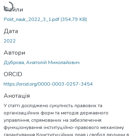
Вантажиться...
Файли
Polit_nauk_2022_3_1.pdf
(354,79 KB)
Дата
2022
Автори
Дуброва, Анатолій Миколайович
ORCID
https://orcid.org/0000-0003-0257-3454
Анотація
У статті досліджено сукупність правових та
організаційних форм та методів державного
управління, спрямованих на забезпечення
функціонування інституційно-правового механізму
гарантування Конституційних прав і свобод людини в