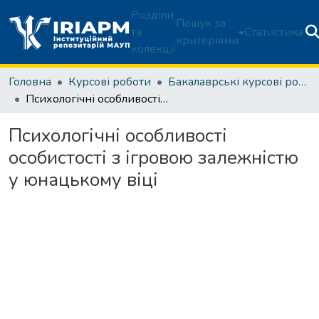
Розділи
Пошук за
та
Статистика
критеріями
колекції
Головна
Курсові роботи
Бакалаврські курсові роботи
Психологічні особливості особистості з ігровою залежністю у юнацькому віці
Психологічні особливості
особистості з ігровою залежністю
у юнацькому віці