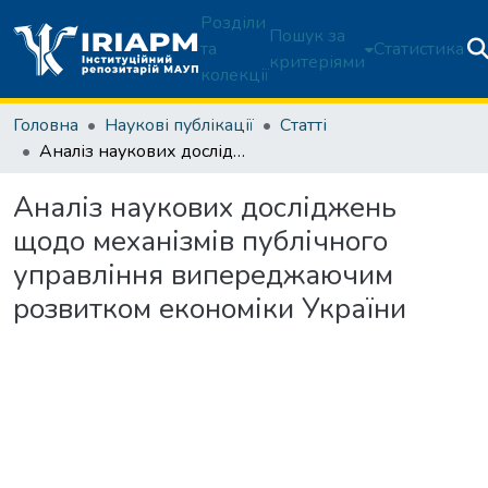
Розділи
Пошук за
та
Статистика
критеріями
колекції
Головна
Наукові публікації
Статті
Аналіз наукових досліджень щодо механізмів публічного управління випереджаючим розвитком економіки України
Аналіз наукових досліджень
щодо механізмів публічного
управління випереджаючим
розвитком економіки України