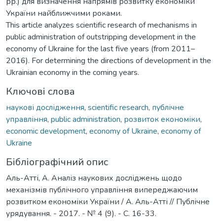
рр.) для визначення напрямів розвитку економіки
України найближчими роками.
This article analyzes scientific research of mechanisms in
public administration of outstripping development in the
economy of Ukraine for the last five years (from 2011–
2016). For determining the directions of development in the
Ukrainian economy in the coming years.
Ключові слова
наукові дослідження
,
scientific research
,
публічне
управління
,
public administration
,
розвиток економіки
,
economic development
,
economy of Ukraine
,
economy of
Ukraine
Бібліографічний опис
Аль-Атті, А. Аналіз наукових досліджень щодо
механізмів публічного управління випереджаючим
розвитком економіки України / А. Аль-Атті // Публічне
урядування. - 2017. - № 4 (9). - С. 16-33.