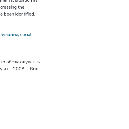
nmental situation as
ncreasing the
ve been identified.
овування
,
social
ного обслуговування
уки. - 2008. - Вип.