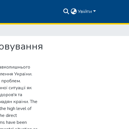
Увійти
говування
навколишнього
лення України.
 проблем.
ої ситуації як
доров'я та
мадян країни. The
the high level of
he direct
ems have been