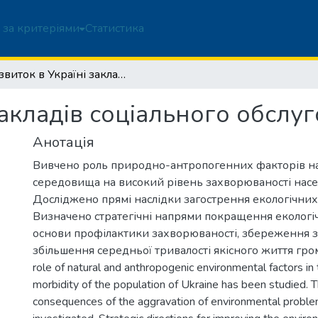
 за критеріями
Статистика
Розвиток в Україні закладів соціального обслуговування
закладів соціального обслу
Анотація
Вивчено роль природно-антропогенних факторів 
середовища на високий рівень захворюваності насе
Досліджено прямі наслідки загострення екологічних
Визначено стратегічні напрями покращення екологічн
основи профілактики захворюваності, збереження з
збільшення середньої тривалості якісного життя гро
role of natural and anthropogenic environmental factors in 
morbidity of the population of Ukraine has been studied. T
consequences of the aggravation of environmental probl