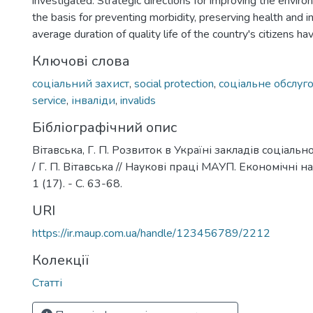
investigated. Strategic directions for improving the enviro
the basis for preventing morbidity, preserving health and i
average duration of quality life of the country's citizens ha
Ключові слова
соціальний захист
,
social protection
,
соціальне обслуг
service
,
інваліди
,
invalids
Бібліографічний опис
Вітавська, Г. П. Розвиток в Україні закладів соціаль
/ Г. П. Вітавська // Наукові праці МАУП. Економічні на
1 (17). - С. 63-68.
URI
https://ir.maup.com.ua/handle/123456789/2212
Колекції
Статті