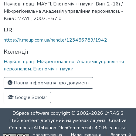
Наукові праці МАУП. Економічні науки. Вип. 2 (16) /
Міжрегіональна Академія управління персоналом. -
Київ : МАУП, 2007. - 67 с.
URI
https://ir.maup.com.ua/handle/123456789/1942
Колекції
Наукові праці Міжрегіональної Академії управління
персоналом. Економічні науки
Повна інформація про документ
Google Scholar
DSpace software
copyright © 2002-2026
LYRASIS
Цей контент доступний на умовах ліцензії
Creative
Commons «Attribution-NonCommercial» 4.0 Всесвітня
.
Налаштування
Налаштування
Зворотній