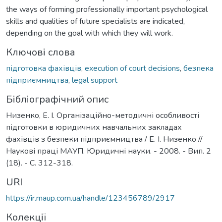
the ways of forming professionally important psychological
skills and qualities of future specialists are indicated,
depending on the goal with which they will work.
Ключові слова
підготовка фахівців
,
execution of court decisions
,
безпека
підприємництва
,
legal support
Бібліографічний опис
Низенко, Е. І. Організаційно-методичні особливості
підготовки в юридичних навчальних закладах
фахівців з безпеки підприємництва / Е. І. Низенко //
Наукові праці МАУП. Юридичні науки. - 2008. - Вип. 2
(18). - С. 312-318.
URI
https://ir.maup.com.ua/handle/123456789/2917
Колекції