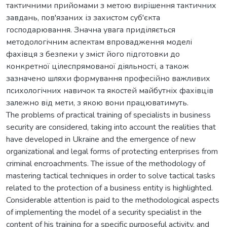
тактичними прийомами з метою вирішення тактичних
завдань, пов'язаних із захистом суб'єкта
господарювання. Значна увага приділяється
методологічним аспектам впровадження моделі
фахівця з безпеки у зміст його підготовки до
конкретної цілеспрямованої діяльності, а також
зазначено шляхи формування професійно важливих
психологічних навичок та якостей майбутніх фахівців
залежно від мети, з якою вони працюватимуть.
The problems of practical training of specialists in business
security are considered, taking into account the realities that
have developed in Ukraine and the emergence of new
organizational and legal forms of protecting enterprises from
criminal encroachments. The issue of the methodology of
mastering tactical techniques in order to solve tactical tasks
related to the protection of a business entity is highlighted.
Considerable attention is paid to the methodological aspects
of implementing the model of a security specialist in the
content of his training for a specific purposeful activity, and