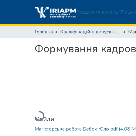
Розділи та колекції
Пошук
Головна
Кваліфікаційні випускні роботи здобувачів вищої освіти
Формування кадрово
Вантажиться...
Файли
Магістерська робота Бебех Юлія.pdf
(4,08 M