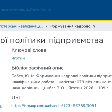
 за критеріями
Статистика
Магістерські кваліфікаційні роботи
Формування кадрової політики підприємства
ї політики підприємства
Ключові слова
Яготин
Бібліографічний опис
Бебех, Ю. М. Формування кадрової політики підприєм
кваліфікаційна робота ... магістра : 073 Менеджмент 
наук. керівник Цимбал В. О. - Яготин, 2026. - 109 с.
URI
https://ir.maup.com.ua/handle/123456789/3091
B)