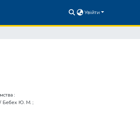
Увійти
ства :
/ Бебех Ю. М. ;