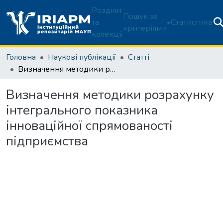
Розділи
Пошук за
та
Статистика
критеріями
колекції
Головна
Наукові публікації
Статті
Визначення методики розрахунку інтегрального показника інноваційної спрямованості підприємства
Визначення методики розрахунку
інтегрального показника
інноваційної спрямованості
підприємства