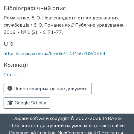
Бібліографічний опис
Романенко, Є. О. Нові стандарти етики державних
службовців / Є. О. Романенко // Публічне урядування. -
2016. - № 1 (2). - С. 71-77.
URI
https://ir.maup.com.ua/handle/123456789/1854
Колекції
Статті
Повна інформація про документ
Google Scholar
DSpace software
copyright © 2002-2026
LYRASIS
Цей контент доступний на умовах ліцензії
Creative
Commons «Attribution-NonCommercial» 4.0 Всесвітня
.