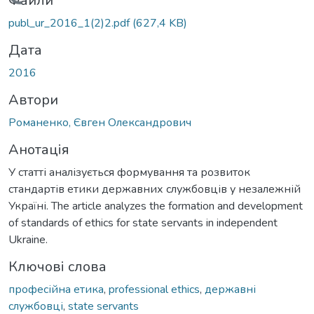
Вантажиться...
Файли
publ_ur_2016_1(2)2.pdf
(627,4 KB)
Дата
2016
Автори
Романенко, Євген Олександрович
Анотація
У статті аналізується формування та розвиток
стандартів етики державних службовців у незалежній
Україні. The article analyzes the formation and development
of standards of ethics for state servants in independent
Ukraine.
Ключові слова
професійна етика
,
professional ethics
,
державні
службовці
,
state servants