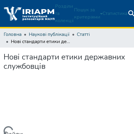
Розділи
Пошук за
та
Статистика
критеріями
колекції
Головна
Наукові публікації
Статті
Нові стандарти етики державних службовців
Нові стандарти етики державних
службовців