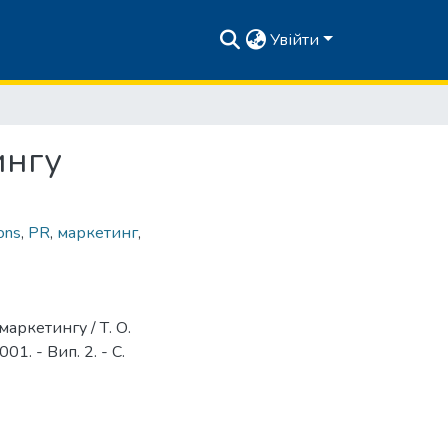
Увійти
ингу
ions
,
PR
,
маркетинг
,
аркетингу / Т. О.
1. - Вип. 2. - С.