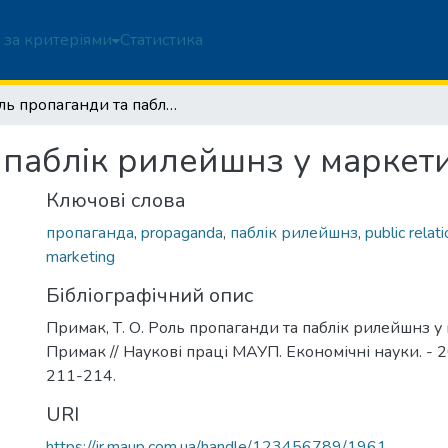
 за критеріями
Статистика
Роль пропаганди та паблік рилейшнз у маркетингу
 паблік рилейшнз у маркет
Ключові слова
пропаганда
,
propaganda
,
паблік рилейшнз
,
public relat
marketing
Бібліографічний опис
Примак, Т. О. Роль пропаганди та паблік рилейшнз у м
Примак // Наукові праці МАУП. Економічні науки. - 200
211-214.
URI
https://ir.maup.com.ua/handle/123456789/1961