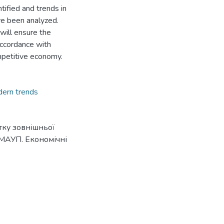
ified and trends in
ve been analyzed.
ill ensure the
accordance with
mpetitive economy.
ern trends
тку зовнішньої
і МАУП. Економічні