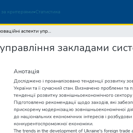
 за критеріями
Статистика
Інноваційні аспекти управління закладами системи професійно-технічної освіти
и управління закладами сис
Анотація
Досліджено і проаналізовано тенденції розвитку зов
України та її сучасний стан. Визначено проблеми та 
тенденції розвитку зовнішньоекономічного сектору 
Підготовлено рекомендації щодо заходів, які забез
прискорену модернізацію зовнішньоекономічної дія
до національних економічних інтересів і розбудови
конкурентоспроможної економіки.
The trends in the development of Ukraine's foreign trade a