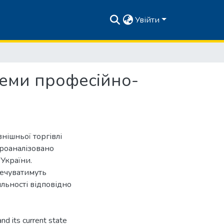
Увійти
теми професійно-
нішньої торгівлі
проаналізовано
України.
печуватимуть
льності відповідно
nd its current state