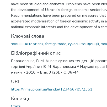
have been studied and analyzed. Problems have been ident
the development of Ukraine's foreign economic sector ha
Recommendations have been prepared on measures that w
accelerated modernization of foreign economic activity in 
national economic interests and the development of a co
Ключові слова
зовнішня торгівля
,
foreign trade
,
сучасні тенденції
,
mod
Бібліографічний опис
Барановська, В. М. Аналіз сучасних тенденцій розви
торгівлі України / В. М. Барановська // Наукові прац
науки. - 2010. - Вип. 3 (26). - С. 36-44.
URI
https://ir.maup.com.ua/handle/123456789/2351
Колекції
Статті