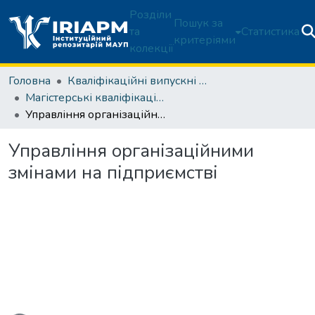
Розділи
Пошук за
та
Статистика
критеріями
колекції
Головна
Кваліфікаційні випускні роботи здобувачів вищої освіти
Магістерські кваліфікаційні роботи
Управління організаційними змінами на підприємстві
Управління організаційними
змінами на підприємстві