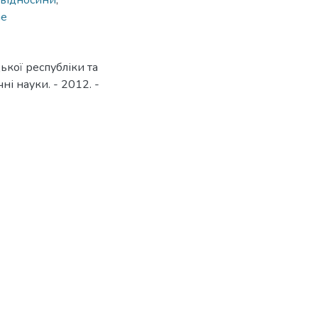
 відносини
,
ne
ької республіки та
ні науки. - 2012. -