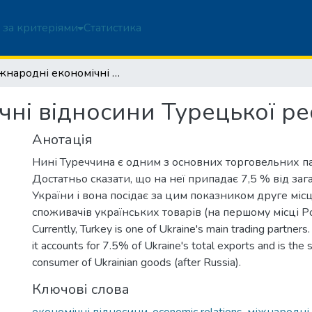
 за критеріями
Статистика
Міжнародні економічні відносини Турецької республіки та України
ні відносини Турецької ре
Анотація
Нині Туреччина є одним з основних торговельних па
Достатньо сказати, що на неї припадає 7,5 % від заг
України і вона посідає за цим показником друге мі
споживачів українських товарів (на першому місці Ро
Currently, Turkey is one of Ukraine's main trading partners. 
it accounts for 7.5% of Ukraine's total exports and is the
consumer of Ukrainian goods (after Russia).
Ключові слова