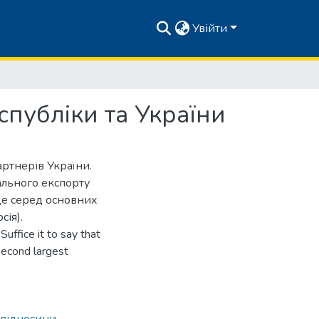
Увійти
спубліки та України
ртнерів України.
ального експорту
сце серед основних
сія).
Suffice it to say that
 second largest