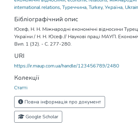
економічні відносини
,
economic relations
,
міжнародні
international relations
,
Туреччина
,
Turkey
,
Україна
,
Ukrai
Бібліографічний опис
Юсеф, Н. Н. Міжнародні економічні відносини Турец
України / Н. Н. Юсеф // Наукові праці МАУП. Економіч
Вип. 1 (32). - С. 277-280.
URI
https://ir.maup.com.ua/handle/123456789/2480
Колекції
Статті
Повна інформація про документ
Google Scholar