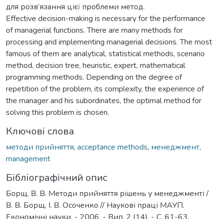
для розв’язання цієї проблеми метод.
Effective decision-making is necessary for the performance
of managerial functions. There are many methods for
processing and implementing managerial decisions. The most
famous of them are analytical, statistical methods, scenario
method, decision tree, heuristic, expert, mathematical
programming methods. Depending on the degree of
repetition of the problem, its complexity, the experience of
the manager and his subordinates, the optimal method for
solving this problem is chosen.
Ключові слова
методи прийняття
,
acceptance methods
,
менеджмент
,
management
Бібліографічний опис
Борщ, В. В. Методи прийняття рішень у менеджменті /
В. В. Борщ, І. В. Осоченко // Наукові праці МАУП.
Економічні науки. - 2006. - Вип. 2 (14). - С. 61-63.