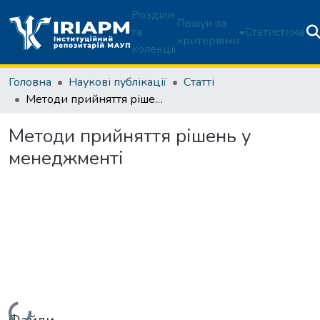
Розділи
Пошук за
та
Статистика
критеріями
колекції
Головна
Наукові публікації
Статті
Методи прийняття рішень у менеджменті
Методи прийняття рішень у
менеджменті
Вантажиться...