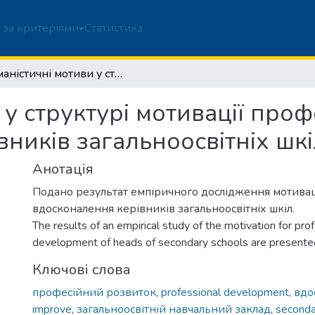
 за критеріями
Статистика
Гуманістичні мотиви у структурі мотивації професійного вдосконалення керівників загальноосвітніх шкіл
 у структурі мотивації про
ників загальноосвітніх шкі
Анотація
Подано результат емпіричного дослідження мотивац
вдосконалення керівників загальноосвітніх шкіл.
The results of an empirical study of the motivation for pro
development of heads of secondary schools are presente
Ключові слова
професійний розвиток
,
professional development
,
вдо
improve
,
загальноосвітній навчальний заклад
,
seconda