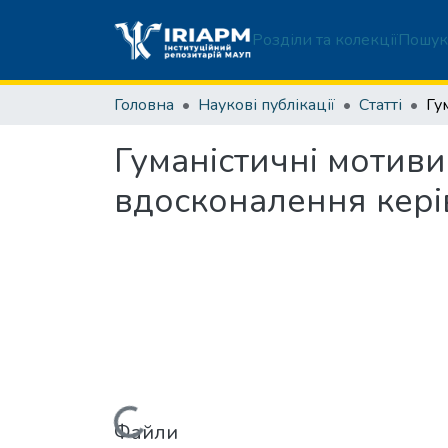
Розділи та колекції
Пошук
Головна
Наукові публікації
Статті
Гуманістичні мотиви
вдосконалення керів
Файли