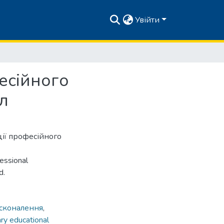
Увійти
фесійного
л
ії професійного
fessional
d.
сконалення
,
ry educational