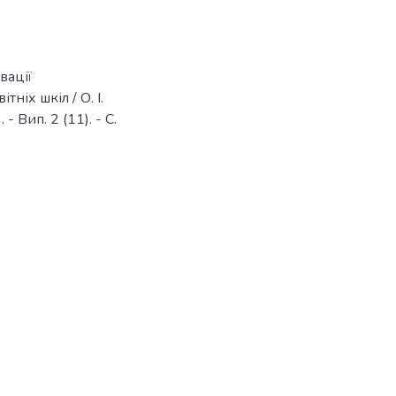
вації
ніх шкіл / О. І.
 Вип. 2 (11). - С.