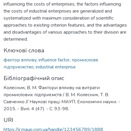
influencing the costs of enterprises, the factors influencing
the costs of industrial enterprises are generalized and
systematized with maximum consideration of scientific
approaches to existing criterion features, and the advantages
and disadvantages of various approaches to their division are
determined.
Ключові слова
фактор впливу
,
influence factor
,
промислове
підприємство
,
industrial enterprise
Бібліографічний опис
Колесник, В. М. Фактори впливу на витрати
промислових підприємств / В. М. Колесник, Т. В.
Савченко // Наукові праці МАУП. Економічні науки. -
2015. - Вип. 4 (47). - С. 93-98.
URI
https://ir.maup.com.ua/handle/123456789/1888