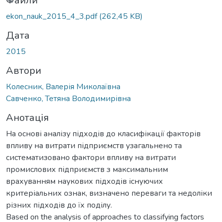
ажиться...
Файли
ekon_nauk_2015_4_3.pdf
(262,45 KB)
Дата
2015
Автори
Колесник, Валерія Миколаївна
Савченко, Тетяна Володимирівна
Анотація
На основі аналізу підходів до класифікації факторів
впливу на витрати підприємств узагальнено та
систематизовано фактори впливу на витрати
промислових підприємств з максимальним
врахуванням наукових підходів існуючих
критеріальних ознак, визначено переваги та недоліки
різних підходів до їх поділу.
Based on the analysis of approaches to classifying factors