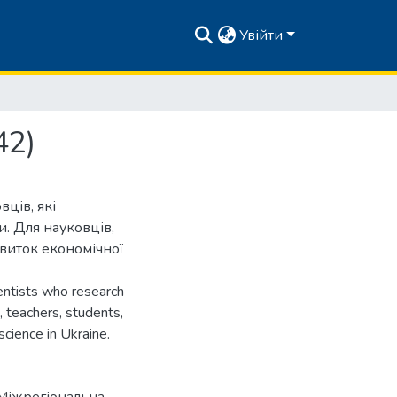
Увійти
42)
вців, які
. Для науковців,
озвиток економічної
ientists who research
 teachers, students,
cience in Ukraine.