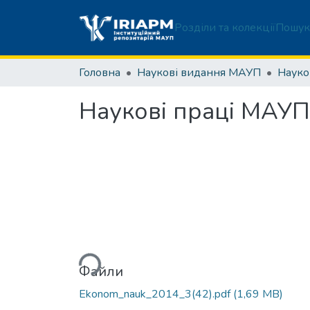
Розділи та колекції
Пошук
Головна
Наукові видання МАУП
Наукові праці МАУП.
Вантажиться...
Файли
Ekonom_nauk_2014_3(42).pdf
(1,69 MB)