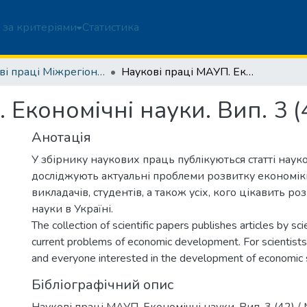
 за критеріями
Статистика
Наукові праці Міжрегіональної Академії управління персоналом. Економічні науки
Наукові праці МАУП. Економічні науки. Вип. 3 (42)
 Економічні науки. Вип. 3 (
Анотація
У збірнику наукових праць публікуються статті науко
досліджують актуальні проблеми розвитку економіки
викладачів, студентів, а також усіх, кого цікавить р
науки в Україні.
The collection of scientific papers publishes articles by sc
current problems of economic development. For scientists,
and everyone interested in the development of economic s
Бібліографічний опис