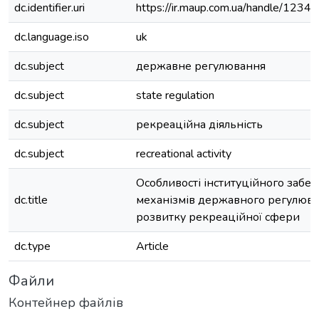
dc.identifier.uri
https://ir.maup.com.ua/handle/123
dc.language.iso
uk
dc.subject
державне регулювання
dc.subject
state regulation
dc.subject
рекреаційна діяльність
dc.subject
recreational activity
Особливості інституційного забе
dc.title
механізмів державного регулюв
розвитку рекреаційної сфери
dc.type
Article
Файли
Контейнер файлів