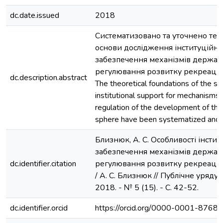
dc.date.issued
2018
Систематизовано та уточнено тео
основи дослідження інституційно
забезпечення механізмів держав
регулювання розвитку рекреацій
dc.description.abstract
The theoretical foundations of the st
institutional support for mechanisms 
regulation of the development of the
sphere have been systematized and cl
Близнюк, А. С. Особливості інсти
забезпечення механізмів держав
dc.identifier.citation
регулювання розвитку рекреацій
/ А. С. Близнюк // Публічне урядув
2018. - № 5 (15). - С. 42-52.
dc.identifier.orcid
https://orcid.org/0000-0001-8768