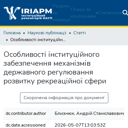
Розділи
Пошук за
та
Статистика
критеріями
колекції
Головна
Наукові публікації
Статті
Особливості інституційного забезпечення механізмів державного регулювання розвитку рекреаційної сфери
Особливості інституційного
забезпечення механізмів
державного регулювання
розвитку рекреаційної сфери
Скорочена інформація про документ
dc.contributor.author
Близнюк, Андрій Станіславович
dc.date.accessioned
2026-05-07T13:03:53Z