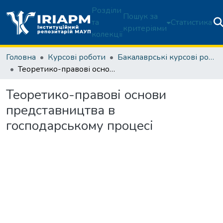
Розділи
Пошук за
та
Статистика
критеріями
колекції
Головна
Курсові роботи
Бакалаврські курсові роботи
Теоретико-правові основи представництва в господарському процесі
Теоретико-правові основи
представництва в
господарському процесі